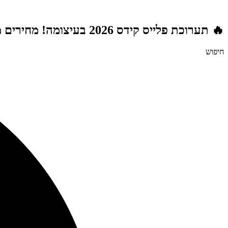
דלג
לתוכן
🔥 תערוכת פלייס קידס 2026 בעיצומה! מחירים מטורפים לשנת הלימודים תשפ"ז | משלוח חינם מעל 999 ₪ | מתנות מטורפות בכל רכישה! 🚚🎁
חיפוש