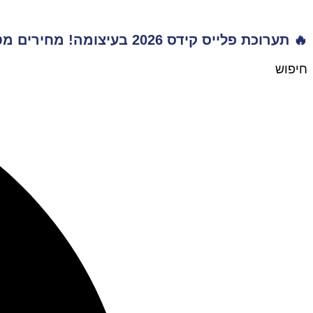
דלג
לתוכן
🔥 תערוכת פלייס קידס 2026 בעיצומה! מחירים מטורפים לשנת הלימודים תשפ"ז | משלוח חינם מעל 999 ₪ | מתנות מטורפות בכל רכישה! 🚚🎁
חיפוש