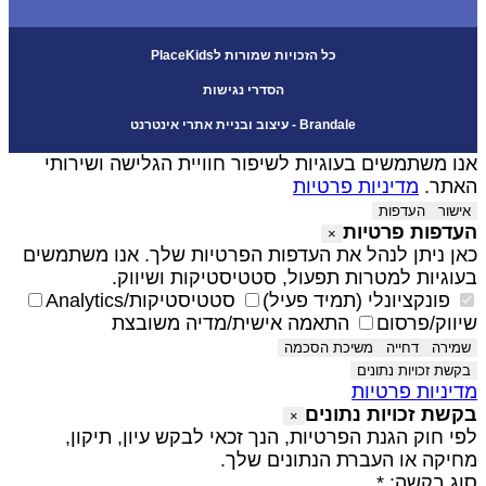
כל הזכויות שמורות לPlaceKids
הסדרי נגישות
Brandale - עיצוב ובניית אתרי אינטרנט
נו משתמשים בעוגיות לשיפור חוויית הגלישה ושירותי
אתר.
מדיניות פרטיות
אישור
העדפות
עדפות פרטיות
×
אן ניתן לנהל את העדפות הפרטיות שלך. אנו משתמשים
עוגיות למטרות תפעול, סטטיסטיקות ושיווק.
פונקציונלי (תמיד פעיל)
סטטיסטיקות/Analytics
יווק/פרסום
התאמה אישית/מדיה משובצת
שמירה
דחייה
משיכת הסכמה
בקשת זכויות נתונים
דיניות פרטיות
קשת זכויות נתונים
×
פי חוק הגנת הפרטיות, הנך זכאי לבקש עיון, תיקון,
חיקה או העברת הנתונים שלך.
וג בקשה: *