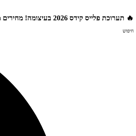
דלג
לתוכן
🔥 תערוכת פלייס קידס 2026 בעיצומה! מחירים מטורפים לשנת הלימודים תשפ"ז | משלוח חינם מעל 999 ₪ | מתנות מטורפות בכל רכישה! 🚚🎁
חיפוש