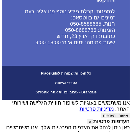
צרו קשר
להזמנות וקבלת מידע נוסף פנו אלינו כעת,
זמינים גם בווטסאפ:
חנות: 050-8588685
הזמנות: 050-8688786
כתובת: דרך ארץ 23, חריש
שעות פתיחה: ימים א'-ה' 9:00-18:00
כל הזכויות שמורות לPlaceKids
הסדרי נגישות
Brandale - עיצוב ובניית אתרי אינטרנט
נו משתמשים בעוגיות לשיפור חוויית הגלישה ושירותי
אתר.
מדיניות פרטיות
אישור
העדפות
עדפות פרטיות
×
אן ניתן לנהל את העדפות הפרטיות שלך. אנו משתמשים