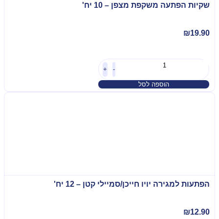
שקיות הפתעה משקפת מצפן – 10 יח'
₪
19.90
+
-
הוספה לסל
הפתעות למגירה יויו חייכן/סמיילי קטן – 12 יח'
₪
12.90