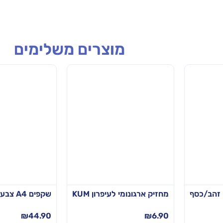
מוצרים משלימים
 זהב/כסף
מחזיק ארגונומי לעיפרון KUM
שקפים A4 צבעוניים 200 מיקרון – 50 יח'
₪
44.90
₪
6.90