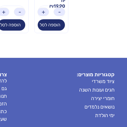
יח'
₪
19.90
+
-
+
-
+
-
+
לסל
הוספה לסל
הוספה לסל
הוספה לסל
קטגוריות מוצרים:
צרו
להזמ
ציוד משרדי
גם 
חגים ועונות השנה
חנות: 8685
חומרי יצירה
הזמנות: 
נושאים נלמדים
כתובת
ימי הולדת
שעות 