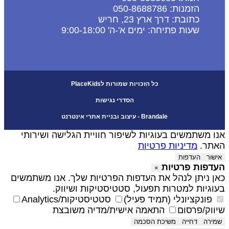
הזמנות: 050-8688786
כתובת: דרך ארץ 23, חריש
שעות פתיחה: ימים א'-ה' 9:00-18:00
כל הזכויות שמורות לPlaceKids
הסדרי נגישות
Brandale - עיצוב ובניית אתרי אינטרנט
נו משתמשים בעוגיות לשיפור חוויית הגלישה ושירותי
אתר.
מדיניות פרטיות
אישור
העדפות
עדפות פרטיות
×
אן ניתן לנהל את העדפות הפרטיות שלך. אנו משתמשים
עוגיות למטרות תפעול, סטטיסטיקות ושיווק.
פונקציונלי (תמיד פעיל)
סטטיסטיקות/Analytics
יווק/פרסום
התאמה אישית/מדיה משובצת
שמירה
דחייה
משיכת הסכמה