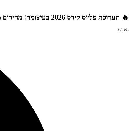
דלג
לתוכן
🔥 תערוכת פלייס קידס 2026 בעיצומה! מחירים מטורפים לשנת הלימודים תשפ"ז | משלוח חינם מעל 999 ₪ | מתנות מטורפות בכל רכישה! 🚚🎁
חיפוש