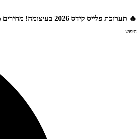
דלג
לתוכן
🔥 תערוכת פלייס קידס 2026 בעיצומה! מחירים מטורפים לשנת הלימודים תשפ"ז | משלוח חינם מעל 999 ₪ | מתנות מטורפות בכל רכישה! 🚚🎁
חיפוש