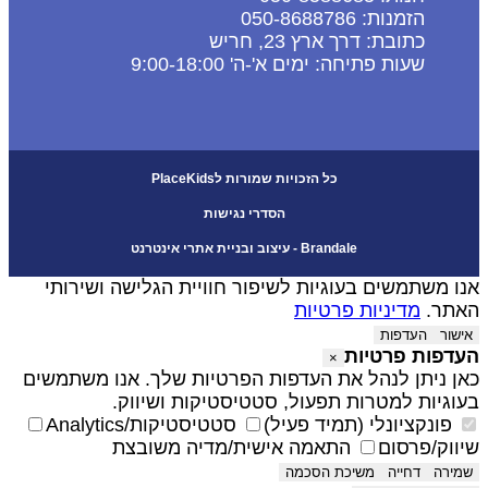
הזמנות: 050-8688786
כתובת: דרך ארץ 23, חריש
שעות פתיחה: ימים א'-ה' 9:00-18:00
כל הזכויות שמורות לPlaceKids
הסדרי נגישות
Brandale - עיצוב ובניית אתרי אינטרנט
נו משתמשים בעוגיות לשיפור חוויית הגלישה ושירותי
אתר.
מדיניות פרטיות
אישור
העדפות
עדפות פרטיות
×
אן ניתן לנהל את העדפות הפרטיות שלך. אנו משתמשים
עוגיות למטרות תפעול, סטטיסטיקות ושיווק.
פונקציונלי (תמיד פעיל)
סטטיסטיקות/Analytics
יווק/פרסום
התאמה אישית/מדיה משובצת
שמירה
דחייה
משיכת הסכמה