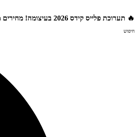
דלג
לתוכן
🔥 תערוכת פלייס קידס 2026 בעיצומה! מחירים מטורפים לשנת הלימודים תשפ"ז | משלוח חינם מעל 999 ₪ | מתנות מטורפות בכל רכישה! 🚚🎁
חיפוש