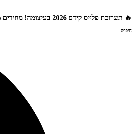
דלג
לתוכן
🔥 תערוכת פלייס קידס 2026 בעיצומה! מחירים מטורפים לשנת הלימודים תשפ"ז | משלוח חינם מעל 999 ₪ | מתנות מטורפות בכל רכישה! 🚚🎁
חיפוש