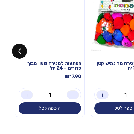
ירה מר גמיש קטן
הפתעות למגירה שעון מבוך
שקי
כדורים – 24 יח'
10 יח'
.90
₪
17.90
+
-
+
וספה לסל
הוספה לסל