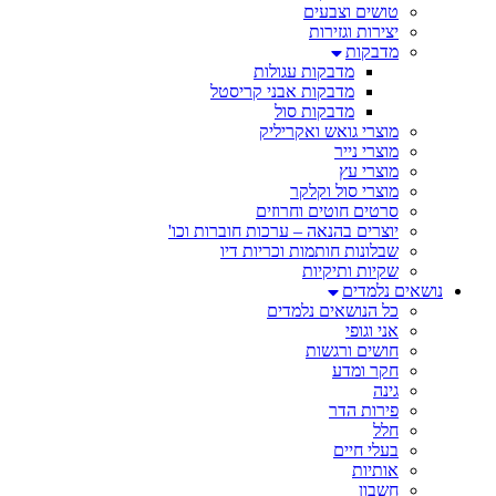
טושים וצבעים
יצירות וגזירות
מדבקות
מדבקות עגולות
מדבקות אבני קריסטל
מדבקות סול
מוצרי גואש ואקריליק
מוצרי נייר
מוצרי עץ
מוצרי סול וקלקר
סרטים חוטים וחרוזים
יוצרים בהנאה – ערכות חוברות וכו'
שבלונות חותמות וכריות דיו
שקיות ותיקיות
נושאים נלמדים
כל הנושאים נלמדים
אני וגופי
חושים ורגשות
חקר ומדע
גינה
פירות הדר
חלל
בעלי חיים
אותיות
חשבון