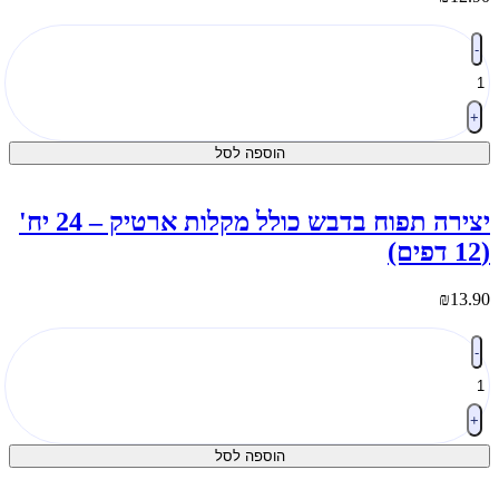
מות
-
ל
קיות
פתעה
ישוקים
+
1
הוספה לסל
"מ
1
ח'
יצירה תפוח בדבש כולל מקלות ארטיק – 24 יח'
פים)
₪
13.9
מות
-
ל
צירה
פוח
דבש
+
ולל
הוספה לסל
קלות
רטיק