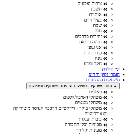
צורות וצבעים
חשבון
אותיות
בעלי חיים
שבת
חלל
זהירות בדרכים
תזונה בריאה
אני וגופי
פירות הדר
גינה
חקר ומדע
ימי הולדת
חומרי נקיון וחד"פ
משחקים וצעצועים
סגור משחקים וצעצועים
פתח משחקים וצעצועים
פאזלים
משחקי חשיבה/קלפים
משחקי מגנטים
משחקי בוקר - דידקטיים הרכבה הנדסה מוטוריקה
וקואורדינציה
בובות ועגלות
מכוניות וכלי תחבורה
מעונות וגיל רך