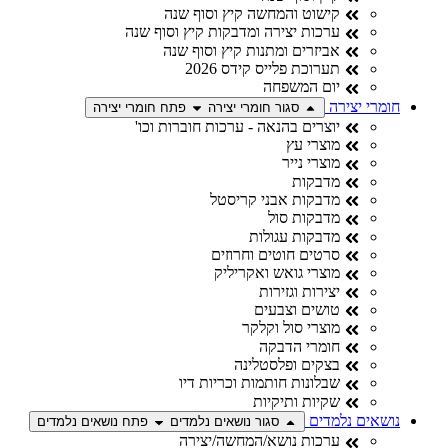
קישוט והמחשה קיץ וסוף שנה
ערכות יצירה ומדבקות קיץ וסוף שנה
אביזרים ומתנות קיץ וסוף שנה
תערוכת פלייס קידס 2026
יום המשפחה
חומרי יצירה
סגור חומרי יצירה
פתח חומרי יצירה
יוצרים בהנאה - ערכות חוברות וכו'
מוצרי עץ
מוצרי נייר
מדבקות
מדבקות אבני קריסטל
מדבקות סול
מדבקות עגולות
סרטים חוטים וחרוזים
מוצרי גואש ואקריליק
יצירות וגזירות
טושים וצבעים
מוצרי סול וקלקר
חומרי הדבקה
בצקים ופלסטלינה
שבלונות חותמות וכריות דיו
שקיות ותיקיות
נושאים נלמדים
סגור נושאים נלמדים
פתח נושאים נלמדים
ערכות נושא/המחשה/יצירה