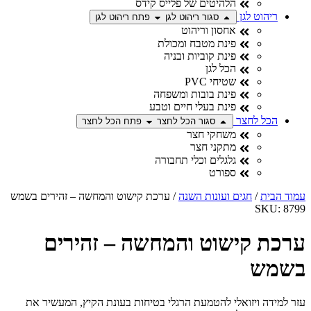
הלהיטים של פלייס קידס
ריהוט לגן
סגור ריהוט לגן
פתח ריהוט לגן
אחסון וריהוט
פינת מטבח ומכולת
פינת קוביות ובניה
הכל לגן
שטיחי PVC
פינת בובות ומשפחה
פינת בעלי חיים וטבע
הכל לחצר
סגור הכל לחצר
פתח הכל לחצר
משחקי חצר
מתקני חצר
גלגלים וכלי תחבורה
ספורט
מוד הבית
/
חגים ועונות השנה
/ ערכת קישוט והמחשה – זהירים בשמש
SKU: 879
רכת קישוט והמחשה – זהירים
שמש
זר למידה ויזואלי להטמעת הרגלי בטיחות בעונת הקיץ, המעשיר את