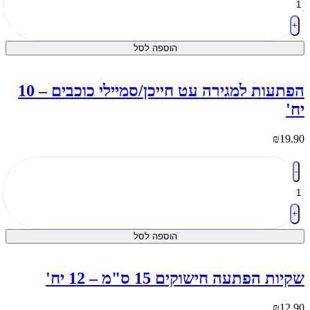
מגירה
וף
+
ייכן/סמיילי
הוספה לסל
1
ח'
הפתעות למגירה עט חייכן/סמיילי כוכבים – 10
ח'
₪
19.9
מות
-
ל
פתעות
מגירה
ט
+
ייכן/סמיילי
הוספה לסל
וכבים
1
ח'
קיות הפתעה חישוקים 15 ס"מ – 12 יח'
₪
12.9