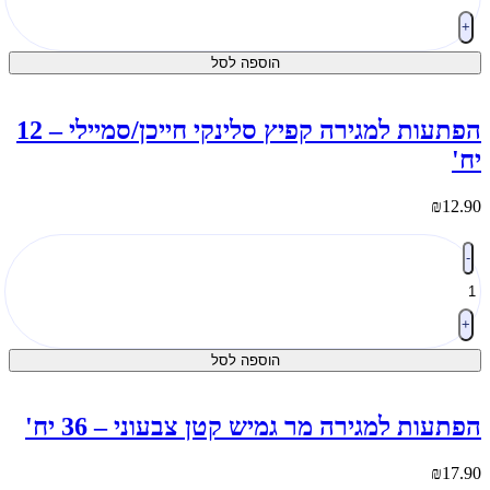
פתעה
חזיק
+
פתחות
הוספה לסל
אקל
צפן
1
הפתעות למגירה קפיץ סלינקי חייכן/סמיילי – 12
ח'
ח'
₪
12.9
מות
-
ל
פתעות
מגירה
פיץ
+
לינקי
הוספה לסל
ייכן/סמיילי
1
ח'
פתעות למגירה מר גמיש קטן צבעוני – 36 יח'
₪
17.9