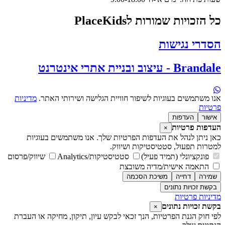
ל הזכויות שמורות לPlaceKids
סדרי נגישות
Branda - עיצוב ובניית אתרי אינטרנט
נו משתמשים בעוגיות לשיפור חוויית הגלישה ושירותי האתר.
מדיניות
רטיות
אישור
העדפות
עדפות פרטיות
×
אן ניתן לנהל את העדפות הפרטיות שלך. אנו משתמשים בעוגיות
מטרות תפעול, סטטיסטיקות ושיווק.
פונקציונלי (תמיד פעיל)
סטטיסטיקות/Analytics
שיווק/פרסום
התאמה אישית/מדיה משובצת
שמירה
דחייה
משיכת הסכמה
בקשת זכויות נתונים
דיניות פרטיות
קשת זכויות נתונים
×
פי חוק הגנת הפרטיות, הנך זכאי לבקש עיון, תיקון, מחיקה או העברת