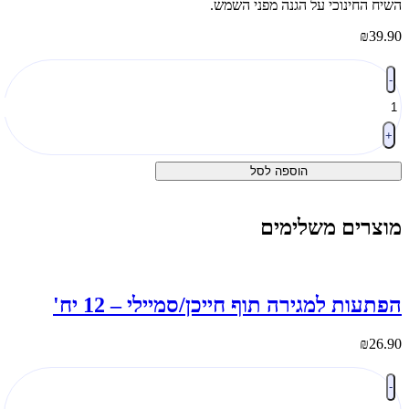
שיח החינוכי על הגנה מפני השמש.
₪
39.9
מות
-
ל
רכת
ישוט
המחשה
+
הירים
הוספה לסל
שמש
וצרים משלימים
פתעות למגירה תוף חייכן/סמיילי – 12 יח'
₪
26.9
מות
-
ל
פתעות