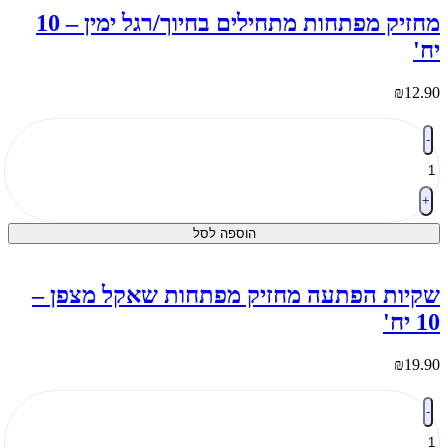
2
מחזיק מפתחות מתחילים בחיוך/רגל ימין – 10
ח'
ח'
(12
פים)
₪
12.9
מות
-
ל
חזיק
פתחות
תחילים
+
חיוך/רגל
הוספה לסל
מין
1
ח'
קיות הפתעה מחזיק מפתחות שאקל מצפן –
1 יח'
₪
19.9
מות
-
ל
קיות