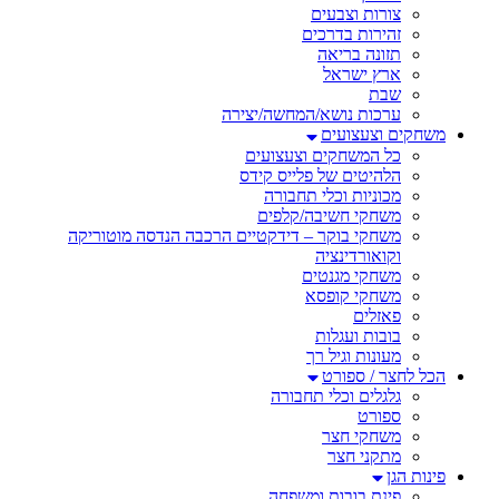
צורות וצבעים
זהירות בדרכים
תזונה בריאה
ארץ ישראל
שבת
ערכות נושא/המחשה/יצירה
משחקים וצעצועים
כל המשחקים וצעצועים
הלהיטים של פלייס קידס
מכוניות וכלי תחבורה
משחקי חשיבה/קלפים
משחקי בוקר – דידקטיים הרכבה הנדסה מוטוריקה
וקואורדינציה
משחקי מגנטים
משחקי קופסא
פאזלים
בובות ועגלות
מעונות וגיל רך
הכל לחצר / ספורט
גלגלים וכלי תחבורה
ספורט
משחקי חצר
מתקני חצר
פינות הגן
פינת בובות ומשפחה