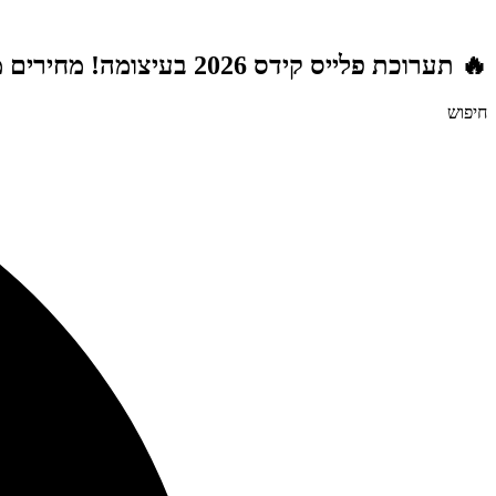
דלג
לתוכן
🔥 תערוכת פלייס קידס 2026 בעיצומה! מחירים מטורפים לשנת הלימודים תשפ"ז | משלוח חינם מעל 999 ₪ | מתנות מטורפות בכל רכישה! 🚚🎁
חיפוש