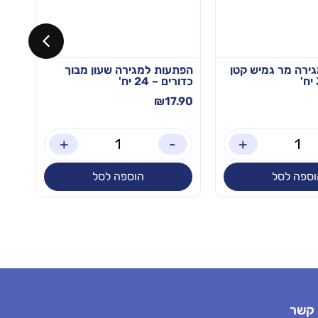
ירה מר גמיש קטן
הפתעות למגירה שעון מבוך
שקי
כדורים – 24 יח'
10 יח'
.90
₪
17.90
+
-
+
וספה לסל
הוספה לסל
 קשר