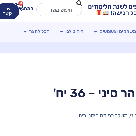
0
ירים מטורפים לשנת הלימודים
התחברות
צרו
קשר
משחקים וצעצועים
ריהוט לגן
הכל לחצר
ני – 36 יח'
ני, משלב למידה היסטורית