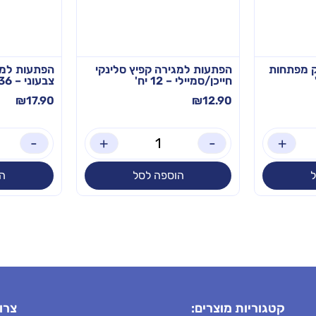
 מפתחות
הפתעות למגירה קפיץ סלינקי
הפתעות למג
חייכן/סמיילי – 12 יח'
צבעוני – 36 יח'
₪
17.90
₪
12.90
-
+
-
+
הוספה לסל
ה
קטגוריות מוצרים:
צרו