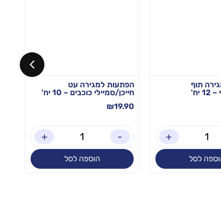
ירה תוף
הפתעות למגירה עט
 יח'
חייכן/סמיילי כוכבים – 10 יח'
– 12 יח'
.90
₪
19.90
+
-
+
וספה לסל
הוספה לסל