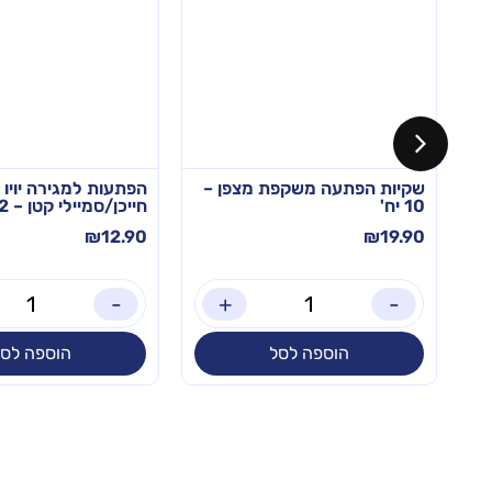
ת
שקיות הפתעה משקפת מצפן –
הפתעות למגירה יויו
10 יח'
חייכן/סמיילי קטן – 12 יח'
₪
12.90
₪
19.90
-
+
-
הוספה לסל
הוספה לסל