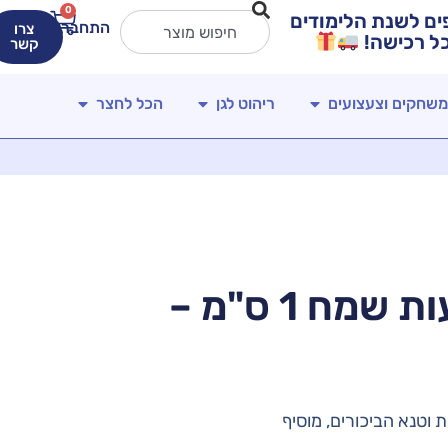
0
ירים מטורפים לשנת הלימודים
התחברות
צרו
קשר
משחקים וצעצועים
ריהוט לגן
הכל לחצר
סרט סאטן חג שבועות שמח 1 ס"מ –
 וטנא הביכורים, מוסיף