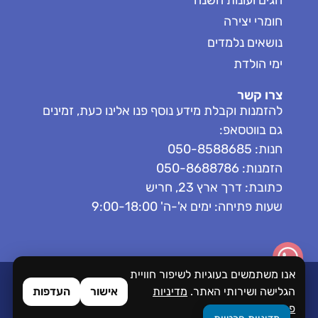
חומרי יצירה
נושאים נלמדים
ימי הולדת
צרו קשר
להזמנות וקבלת מידע נוסף פנו אלינו כעת, זמינים
גם בווטסאפ:
חנות: 050-8588685
הזמנות: 050-8688786
כתובת: דרך ארץ 23, חריש
שעות פתיחה: ימים א'-ה' 9:00-18:00
אנו משתמשים בעוגיות לשיפור חוויית
כל הזכויות שמורות לPlaceKids
הגלישה ושירותי האתר.
מדיניות
אישור
העדפות
הסדרי נגישות
פרטיות