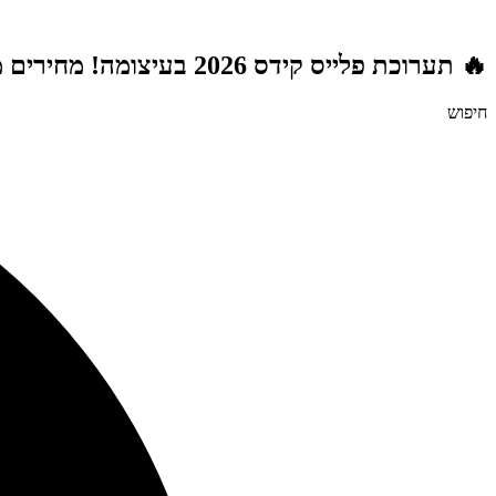
דלג
לתוכן
🔥 תערוכת פלייס קידס 2026 בעיצומה! מחירים מטורפים לשנת הלימודים תשפ"ז | משלוח חינם מעל 999 ₪ | מתנות מטורפות בכל רכישה! 🚚🎁
חיפוש