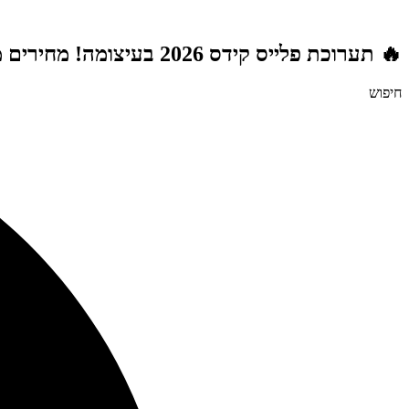
דלג
לתוכן
🔥 תערוכת פלייס קידס 2026 בעיצומה! מחירים מטורפים לשנת הלימודים תשפ"ז | משלוח חינם מעל 999 ₪ | מתנות מטורפות בכל רכישה! 🚚🎁
חיפוש