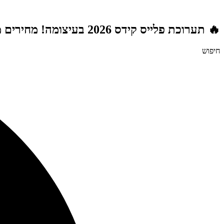
דלג
לתוכן
🔥 תערוכת פלייס קידס 2026 בעיצומה! מחירים מטורפים לשנת הלימודים תשפ"ז | משלוח חינם מעל 999 ₪ | מתנות מטורפות בכל רכישה! 🚚🎁
חיפוש