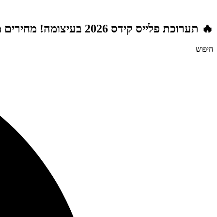
דלג
לתוכן
🔥 תערוכת פלייס קידס 2026 בעיצומה! מחירים מטורפים לשנת הלימודים תשפ"ז | משלוח חינם מעל 999 ₪ | מתנות מטורפות בכל רכישה! 🚚🎁
חיפוש