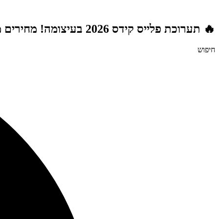
דלג
לתוכן
🔥 תערוכת פלייס קידס 2026 בעיצומה! מחירים מטורפים לשנת הלימודים תשפ"ז | משלוח חינם מעל 999 ₪ | מתנות מטורפות בכל רכישה! 🚚🎁
חיפוש