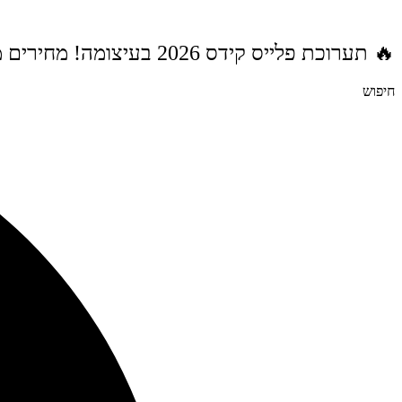
דלג
לתוכן
🔥 תערוכת פלייס קידס 2026 בעיצומה! מחירים מטורפים לשנת הלימודים תשפ"ז | משלוח חינם מעל 999 ₪ | מתנות מטורפות בכל רכישה! 🚚🎁
חיפוש