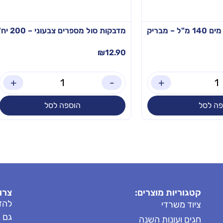
– מבריק
מדבקות סול מספרים צבעוני – 200 יח'
₪
12.90
+
-
+
פה לסל
הוספה לסל
קטגוריות מוצרים:
צרו
להזמ
ציוד משרדי
גם 
חגים ועונות השנה