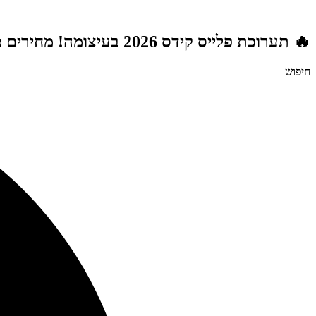
דלג
לתוכן
🔥 תערוכת פלייס קידס 2026 בעיצומה! מחירים מטורפים לשנת הלימודים תשפ"ז | משלוח חינם מעל 999 ₪ | מתנות מטורפות בכל רכישה! 🚚🎁
חיפוש