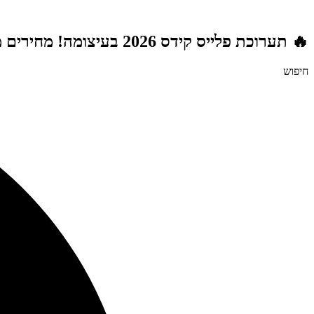
דלג
לתוכן
🔥 תערוכת פלייס קידס 2026 בעיצומה! מחירים מטורפים לשנת הלימודים תשפ"ז | משלוח חינם מעל 999 ₪ | מתנות מטורפות בכל רכישה! 🚚🎁
חיפוש