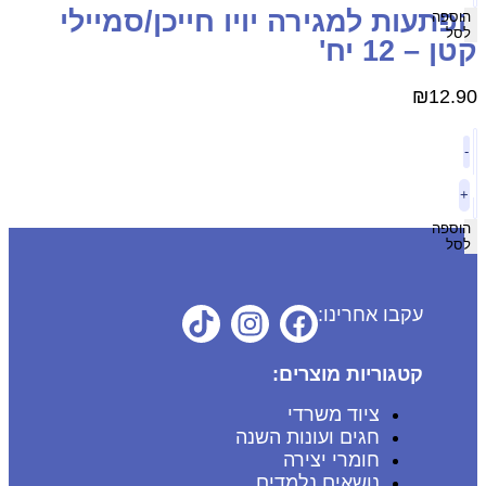
פתעות למגירה יויו חייכן/סמיילי
הוספה
לסל
טן – 12 יח'
₪
12.9
-
+
הוספה
לסל
עקבו אחרינו:
קטגוריות מוצרים:
ציוד משרדי
חגים ועונות השנה
חומרי יצירה
נושאים נלמדים