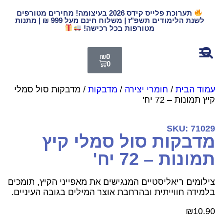
תערוכת פלייס קידס 2026 בעיצומה! מחירים מטורפים
לשנת הלימודים תשפ"ז | משלוח חינם מעל 999 ₪ | מתנות
מטורפות בכל רכישה!
₪
0
0
מוד הבית
/
חומרי יצירה
/
מדבקות
/ מדבקות סול סמלי
יץ תמונות – 72 יח'
SKU: 7102
דבקות סול סמלי קיץ
מונות – 72 יח'
ילומים ריאליסטיים המנגישים את מאפייני הקיץ, תומכים
למידה חווייתית ובהרחבת אוצר המילים בגובה העיניים.
₪
10.9