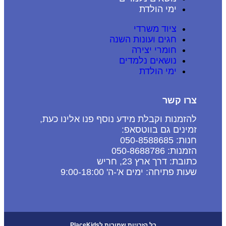
ימי הולדת
ציוד משרדי
חגים ועונות השנה
חומרי יצירה
נושאים נלמדים
ימי הולדת
צרו קשר
להזמנות וקבלת מידע נוסף פנו אלינו כעת,
זמינים גם בווטסאפ:
חנות: 050-8588685
הזמנות: 050-8688786
כתובת: דרך ארץ 23, חריש
שעות פתיחה: ימים א'-ה' 9:00-18:00
כל הזכויות שמורות לPlaceKids