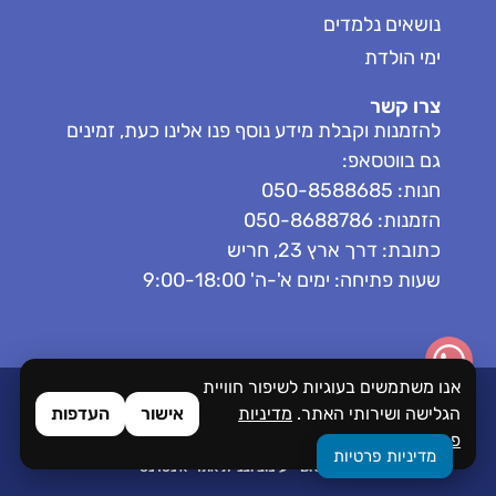
נושאים נלמדים
ימי הולדת
צרו קשר
להזמנות וקבלת מידע נוסף פנו אלינו כעת, זמינים
גם בווטסאפ:
חנות: 050-8588685
הזמנות: 050-8688786
כתובת: דרך ארץ 23, חריש
שעות פתיחה: ימים א'-ה' 9:00-18:00
אנו משתמשים בעוגיות לשיפור חוויית
כל הזכויות שמורות לPlaceKids
הגלישה ושירותי האתר.
מדיניות
אישור
העדפות
הסדרי נגישות
פרטיות
מדיניות פרטיות
Brandale - עיצוב ובניית אתרי אינטרנט