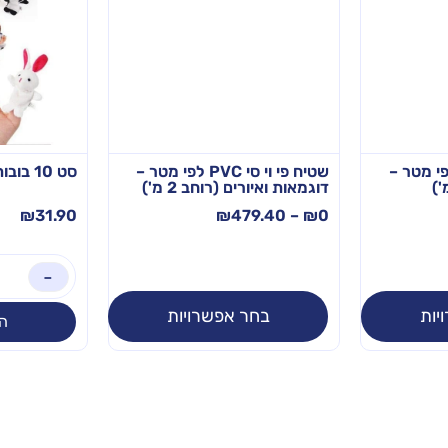
י וי סי PVC לפי מטר –
שטיח פי וי סי PVC לפי מטר –
סט 10 בובות אצבע חיות
דוגמאות ואיורים (רוחב 2 מ')
₪
31.90
₪
479.40
–
₪
0
-
יות
בחר אפשרויות
ה