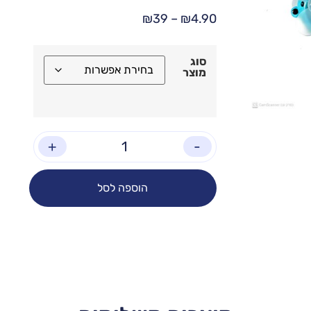
₪
39
–
₪
4.90
סוג
מוצר
+
-
הוספה לסל