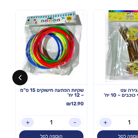
ירה עט
שקיות הפתעה חישוקים 15 ס"מ
יצי
כבים – 10 יח'
– 12 יח'
ארטיק – 
.90
₪
12.90
+
-
+
וספה לסל
הוספה לסל