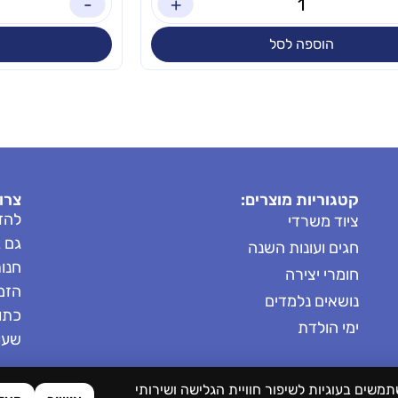
-
+
הוספה לסל
קטגוריות מוצרים:
צרו
להזמ
ציוד משרדי
גם 
חגים ועונות השנה
חנות: 8685
חומרי יצירה
הזמנות: 
נושאים נלמדים
כתובת
ימי הולדת
שעות 
תמשים בעוגיות לשיפור חוויית הגלישה ושירותי