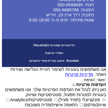
חנות: 050-8588685
הזמנות: 050-8688786
כתובת: דרך ארץ 23, חריש
שעות פתיחה: ימים א'-ה' 9:00-18:00
כל הזכויות שמורות לPlaceKids
הסדרי נגישות
Brandale - עיצוב ובניית אתרי אינטרנט
נו משתמשים בעוגיות לשיפור חוויית הגלישה ושירותי
אתר.
מדיניות פרטיות
אישור
העדפות
עדפות פרטיות
×
אן ניתן לנהל את העדפות הפרטיות שלך. אנו משתמשים
עוגיות למטרות תפעול, סטטיסטיקות ושיווק.
פונקציונלי (תמיד פעיל)
סטטיסטיקות/Analytics
יווק/פרסום
התאמה אישית/מדיה משובצת