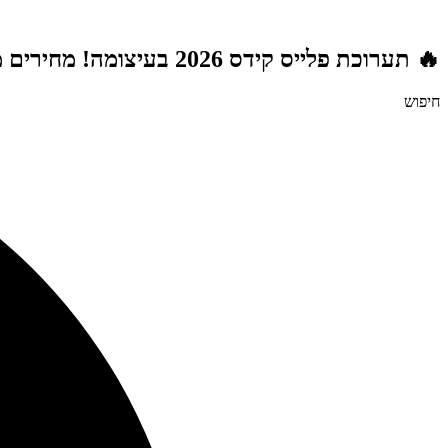
דלג
לתוכן
🔥 תערוכת פלייס קידס 2026 בעיצומה! מחירים מטורפים לשנת הלימודים תשפ"ז | משלוח חינם מעל 999 ₪ | מתנות מטורפות בכל רכישה! 🚚🎁
חיפוש