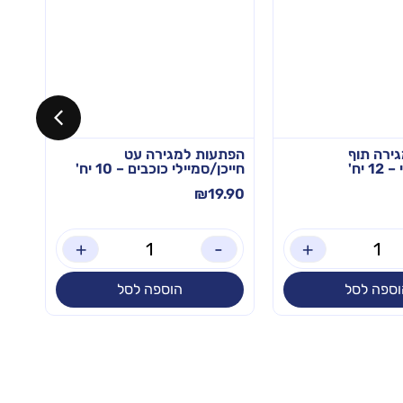
ירה תוף
הפתעות למגירה עט
 יח'
חייכן/סמיילי כוכבים – 10 יח'
– 12 יח'
.90
₪
19.90
+
-
+
וספה לסל
הוספה לסל