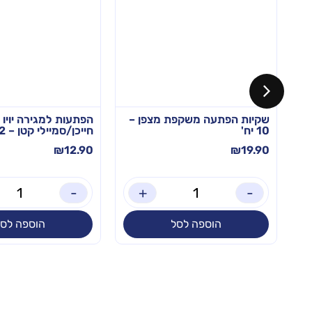
ת
שקיות הפתעה משקפת מצפן –
הפתעות למגירה יויו
10 יח'
חייכן/סמיילי קטן – 12 יח'
₪
12.90
₪
19.90
-
+
-
הוספה לסל
הוספה לסל