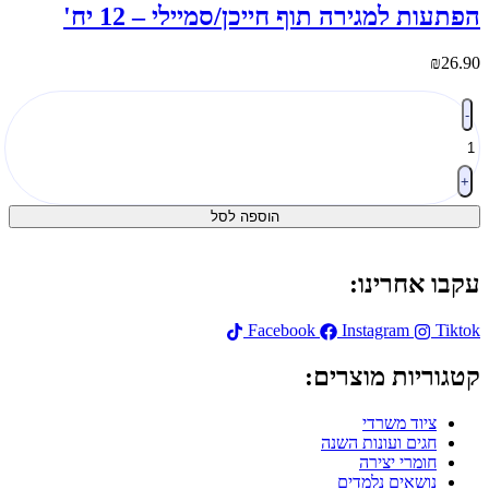
פתעות למגירה תוף חייכן/סמיילי – 12 יח'
₪
26.9
מות
-
ל
פתעות
מגירה
וף
+
ייכן/סמיילי
הוספה לסל
1
ח'
קבו אחרינו:
Facebook
Instagram
Tikto
טגוריות מוצרים:
ציוד משרדי
חגים ועונות השנה
חומרי יצירה
נושאים נלמדים