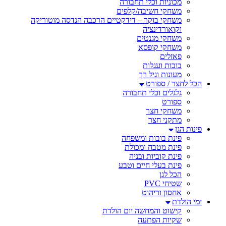
מכוניות וכלי תחבורה
משחקי חשיבה/קלפים
משחקי בוקר – דידקטיים הרכבה הנדסה מוטוריקה
וקואורדינציה
משחקי מגנטים
משחקי קופסא
פאזלים
בובות ועגלות
מעונות וגיל רך
הכל לחצר / ספורט
גלגלים וכלי תחבורה
ספורט
משחקי חצר
מתקני חצר
פינות הגן
פינת בובות ומשפחה
פינת מטבח ומכולת
פינת קוביות ובניה
פינת בעלי חיים וטבע
הכל לגן
שטיחי PVC
אחסון וריהוט
ימי הולדת
קישוט והמחשה יום הולדת
שקיות הפתעה