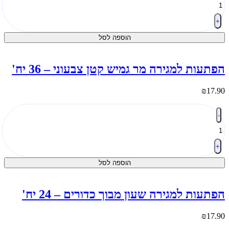
פתעות
מגירה
פיץ
+
לינקי
הוספה לסל
ייכן/סמיילי
1
ח'
פתעות למגירה מר גמיש קטן צבעוני – 36 יח'
₪
17.9
מות
-
ל
פתעות
מגירה
ר
+
מיש
הוספה לסל
טן
בעוני
3
פתעות למגירה שעון מבוך כדורים – 24 יח'
ח'
₪
17.9