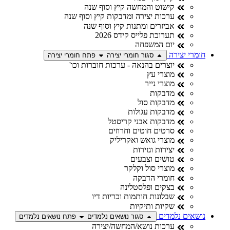
קישוט והמחשה קיץ וסוף שנה
ערכות יצירה ומדבקות קיץ וסוף שנה
אביזרים ומתנות קיץ וסוף שנה
תערוכת פלייס קידס 2026
יום המשפחה
חומרי יצירה
סגור חומרי יצירה
פתח חומרי יצירה
יוצרים בהנאה - ערכות חוברות וכו'
מוצרי עץ
מוצרי נייר
מדבקות
מדבקות סול
מדבקות עגולות
מדבקות אבני קריסטל
סרטים חוטים וחרוזים
מוצרי גואש ואקריליק
יצירות וגזירות
טושים וצבעים
מוצרי סול וקלקר
חומרי הדבקה
בצקים ופלסטלינה
שבלונות חותמות וכריות דיו
שקיות ותיקיות
נושאים נלמדים
סגור נושאים נלמדים
פתח נושאים נלמדים
ערכות נושא/המחשה/יצירה