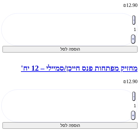
₪
12.9
מות
-
ל
פתעות
מגירה
ויו
+
ייכן/סמיילי
הוספה לסל
טן
1
ח'
חזיק מפתחות פנס חייכן/סמיילי – 12 יח'
₪
12.9
מות
-
ל
חזיק
פתחות
נס
+
ייכן/סמיילי
הוספה לסל
1
ח'