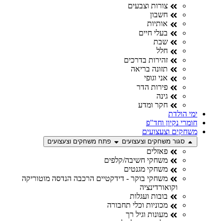
צורות וצבעים
חשבון
אותיות
בעלי חיים
שבת
חלל
זהירות בדרכים
תזונה בריאה
אני וגופי
פירות הדר
גינה
חקר ומדע
ימי הולדת
חומרי נקיון וחד"פ
משחקים וצעצועים
סגור משחקים וצעצועים
פתח משחקים וצעצועים
פאזלים
משחקי חשיבה/קלפים
משחקי מגנטים
משחקי בוקר - דידקטיים הרכבה הנדסה מוטוריקה
וקואורדינציה
בובות ועגלות
מכוניות וכלי תחבורה
מעונות וגיל רך