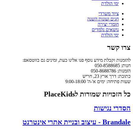
ימי הולדת
ציוד משרדי
חגים ועונות השנה
חומרי יצירה
נושאים נלמדים
ימי הולדת
רו קשר
הזמנות וקבלת מידע נוסף פנו אלינו כעת, זמינים גם בווטסאפ:
ות: 050-8588685
מנות: 050-8688786
תובת: דרך ארץ 23, חריש
עות פתיחה: ימים א'-ה' 9:00-18:00
ל הזכויות שמורות לPlaceKids
סדרי נגישות
Branda - עיצוב ובניית אתרי אינטרנט