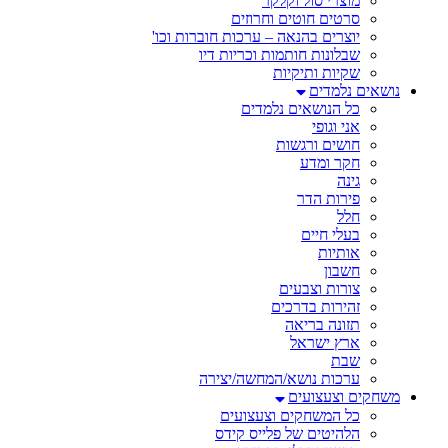
מוצרי סול וקלקר
סרטים חוטים וחרוזים
יוצרים בהנאה – ערכות חוברות וכו'
שבלונות חותמות וכריות דיו
שקיות ותיקיות
נושאים נלמדים
כל הנושאים נלמדים
אני וגופי
חושים ורגשות
חקר ומדע
גינה
פירות הדר
חלל
בעלי חיים
אותיות
חשבון
צורות וצבעים
זהירות בדרכים
תזונה בריאה
ארץ ישראל
שבת
ערכות נושא/המחשה/יצירה
משחקים וצעצועים
כל המשחקים וצעצועים
הלהיטים של פלייס קידס