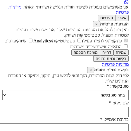
נו משתמשים בעוגיות לשיפור חוויית הגלישה ושירותי האתר.
מדיניות
רטיות
אישור
העדפות
עדפות פרטיות
×
אן ניתן לנהל את העדפות הפרטיות שלך. אנו משתמשים בעוגיות
מטרות תפעול, סטטיסטיקות ושיווק.
פונקציונלי (תמיד פעיל)
סטטיסטיקות/Analytics
שיווק/פרסום
התאמה אישית/מדיה משובצת
שמירה
דחייה
משיכת הסכמה
בקשת זכויות נתונים
דיניות פרטיות
קשת זכויות נתונים
×
פי חוק הגנת הפרטיות, הנך זכאי לבקש עיון, תיקון, מחיקה או העברת
נתונים שלך.
וג בקשה: *
ם מלא: *
תובת אימייל: *