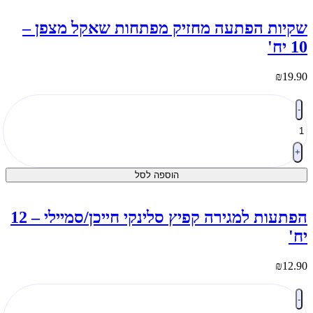
1
ח'
קיות הפתעה מחזיק מפתחות שאקל מצפן –
1 יח'
₪
19.9
מות
-
ל
קיות
פתעה
חזיק
+
פתחות
הוספה לסל
אקל
צפן
1
הפתעות למגירה קפיץ סלינקי חייכן/סמיילי – 12
ח'
ח'
₪
12.9
מות
-
ל