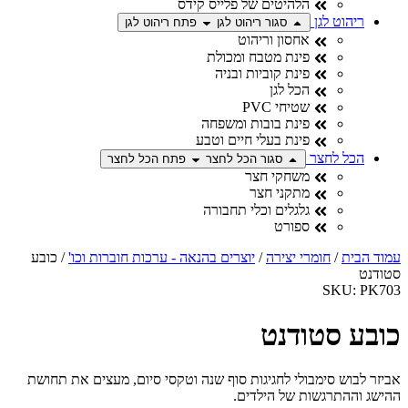
הלהיטים של פלייס קידס
ריהוט לגן
סגור ריהוט לגן
פתח ריהוט לגן
אחסון וריהוט
פינת מטבח ומכולת
פינת קוביות ובניה
הכל לגן
שטיחי PVC
פינת בובות ומשפחה
פינת בעלי חיים וטבע
הכל לחצר
סגור הכל לחצר
פתח הכל לחצר
משחקי חצר
מתקני חצר
גלגלים וכלי תחבורה
ספורט
מוד הבית
/
חומרי יצירה
/
יוצרים בהנאה - ערכות חוברות וכו'
/ כובע
טודנט
SKU: PK70
ובע סטודנט
ביזר לבוש סימבולי לחגיגות סוף שנה וטקסי סיום, מעצים את תחושת
הישג וההתרגשות של הילדים.