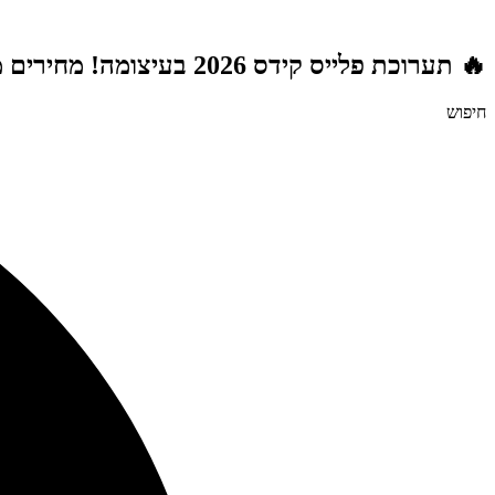
דלג
לתוכן
🔥 תערוכת פלייס קידס 2026 בעיצומה! מחירים מטורפים לשנת הלימודים תשפ"ז | משלוח חינם מעל 999 ₪ | מתנות מטורפות בכל רכישה! 🚚🎁
חיפוש