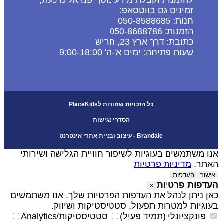
להזמנות וקבלת מידע נוסף פנו אלינו כעת,
זמינים גם בווטסאפ:
חנות: 050-8588685
הזמנות: 050-8688786
כתובת: דרך ארץ 23, חריש
שעות פתיחה: ימים א'-ה' 9:00-18:00
כל הזכויות שמורות לPlaceKids
הסדרי נגישות
Brandale - עיצוב ובניית אתרי אינטרנט
נו משתמשים בעוגיות לשיפור חוויית הגלישה ושירותי
אתר.
מדיניות פרטיות
אישור
העדפות
עדפות פרטיות
×
אן ניתן לנהל את העדפות הפרטיות שלך. אנו משתמשים
עוגיות למטרות תפעול, סטטיסטיקות ושיווק.
פונקציונלי (תמיד פעיל)
סטטיסטיקות/Analytics