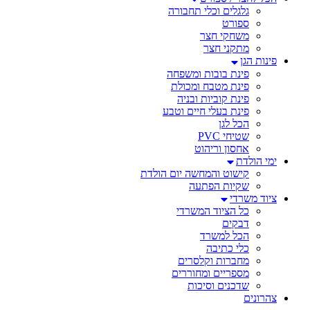
גלגלים וכלי תחבורה
ספורט
משחקי חצר
מתקני חצר
פינות הגן
פינת בובות ומשפחה
פינת מטבח ומכולת
פינת קוביות ובניה
פינת בעלי חיים וטבע
הכל לגן
שטיחי PVC
אחסון וריהוט
ימי הולדת
קישוט והמחשה יום הולדת
שקיות הפתעה
ציוד משרדי
כל הציוד המשרדי
דבקים
הכל למשרד
כלי כתיבה
מחברות וקלסרים
מספריים ומחוררים
שדכנים וסיכות
צהרונים