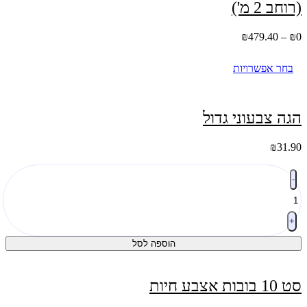
(רוחב 2 מ')
סוגים.
ניתן
לבחור
טווח
₪
479.40
–
₪
0
את
מחירים:
האפשרויות
בחר אפשרויות
בעמוד
עד
המוצר
למוצר
זה
יש
הגה צבעוני גדול
מספר
סוגים.
₪
31.90
ניתן
לבחור
כמות
את
-
של
האפשרויות
הגה
בעמוד
צבעוני
המוצר
גדול
+
הוספה לסל
סט 10 בובות אצבע חיות