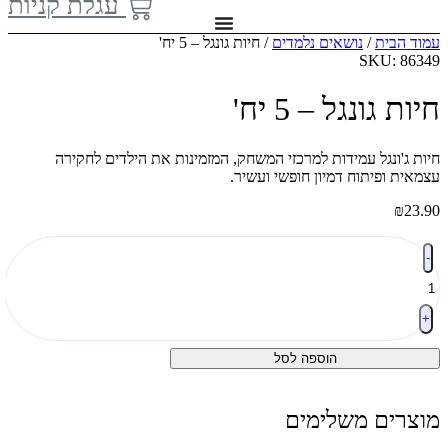
עגלת קניות
עמוד הבית
/
נושאים נלמדים
/ חיות גונגל – 5 יח'
SKU: 86349
חיות גונגל – 5 יח'
חיות ג'ונגל עמידות למרכזי המשחק, המזמינות את הילדים לחקירה
עצמאית ופיתוח דמיון חופשי ועשיר.
₪
23.90
כמות
-
של
חיות
גונגל
-
+
5
יח'
הוספה לסל
מוצרים משלימים