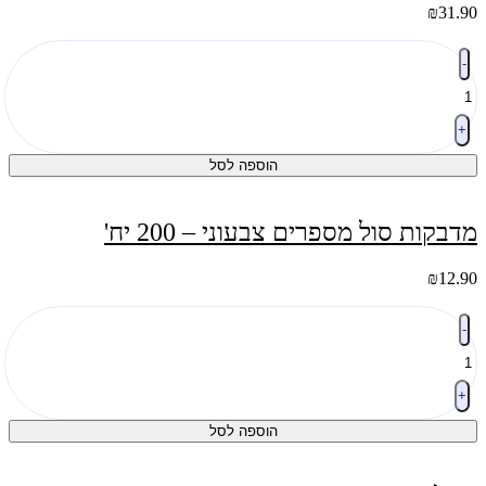
₪
31.90
כמות
-
של
סט
10
בובות
+
אצבע
הוספה לסל
חיות
מדבקות סול מספרים צבעוני – 200 יח'
₪
12.90
כמות
-
של
מדבקות
סול
מספרים
+
צבעוני
הוספה לסל
-
200
יח'