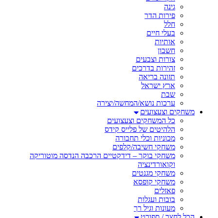
גינה
פירות הדר
חלל
בעלי חיים
אותיות
חשבון
צורות וצבעים
זהירות בדרכים
תזונה בריאה
ארץ ישראל
שבת
ערכות נושא/המחשה/יצירה
משחקים וצעצועים
כל המשחקים וצעצועים
הלהיטים של פלייס קידס
מכוניות וכלי תחבורה
משחקי חשיבה/קלפים
משחקי בוקר – דידקטיים הרכבה הנדסה מוטוריקה
וקואורדינציה
משחקי מגנטים
משחקי קופסא
פאזלים
בובות ועגלות
מעונות וגיל רך
הכל לחצר / ספורט