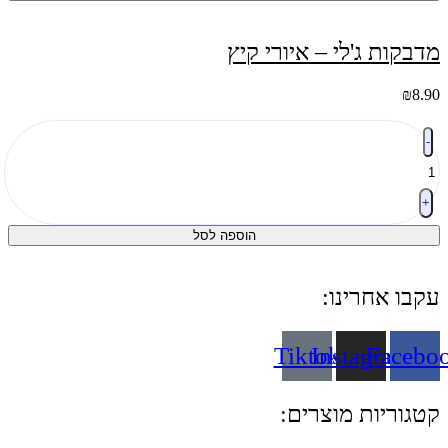
מים
-
עירית
מדבקות ג'לי – איורי קיץ
₪
8.90
כמות
-
של
מדבקות
ג'לי
–
+
איורי
הוספה לסל
קיץ
עקבו אחרינו:
Tiktok
Instagram
Facebo
קטגוריות מוצרים: