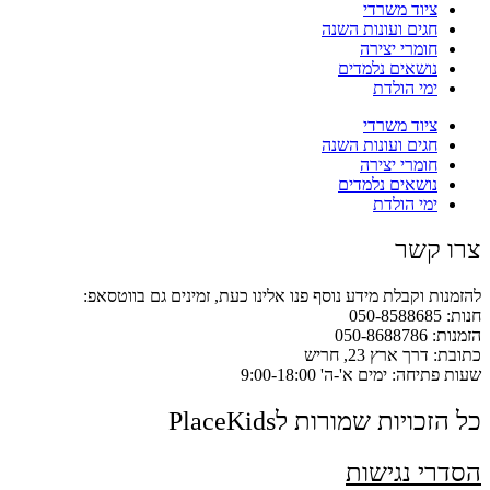
ציוד משרדי
חגים ועונות השנה
חומרי יצירה
נושאים נלמדים
ימי הולדת
ציוד משרדי
חגים ועונות השנה
חומרי יצירה
נושאים נלמדים
ימי הולדת
צרו קשר
להזמנות וקבלת מידע נוסף פנו אלינו כעת, זמינים גם בווטסאפ:
חנות: 050-8588685
הזמנות: 050-8688786
כתובת: דרך ארץ 23, חריש
שעות פתיחה: ימים א'-ה' 9:00-18:00
כל הזכויות שמורות לPlaceKids
הסדרי נגישות