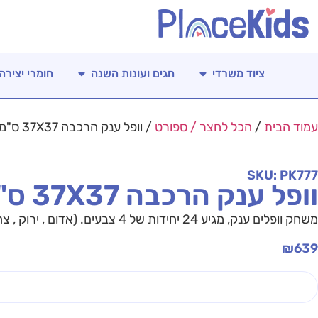
ציוד משרדי
חגים ועונות השנה
חומרי יצירה
עמוד הבית
/
הכל לחצר / ספורט
/ וופל ענק הרכבה 37X37 ס"מ – 24 ח'
SKU: PK777
וופל ענק הרכבה 37X37 ס"מ – 24 ח'
משחק וופלים ענק, מגיע 24 יחידות של 4 צבעים. (אדום , ירוק , צהוב , כחול ) 6 יחידות מכל צבע. אצלנו באתר או בחנות בחריש תוכלו למצוא עוד מגוון מוצרים לחצר ולגן.
₪
639