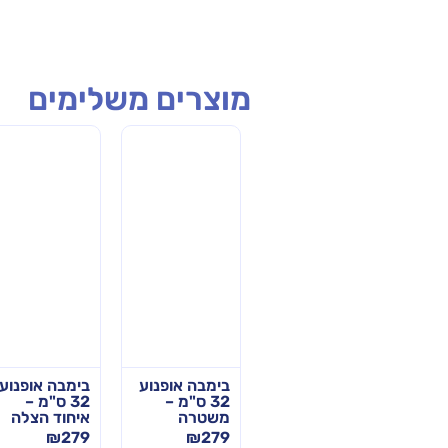
מוצרים משלימים
רגה
ערכת הך
בימבה אופנוע
בימבה אופנוע
טית
פטיש מסמרים
32 ס"מ –
32 ס"מ –
פלסטיק – עד
משטרה
איחוד הצלה
4 ילדים
₪
279
₪
279