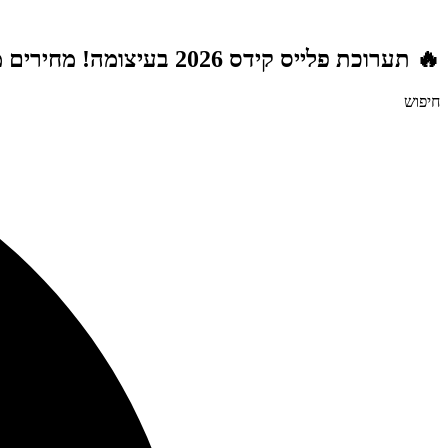
דלג
לתוכן
🔥 תערוכת פלייס קידס 2026 בעיצומה! מחירים מטורפים לשנת הלימודים תשפ"ז | משלוח חינם מעל 999 ₪ | מתנות מטורפות בכל רכישה! 🚚🎁
חיפוש