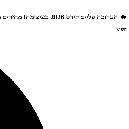
דלג
לתוכן
🔥 תערוכת פלייס קידס 2026 בעיצומה! מחירים מטורפים לשנת הלימודים תשפ"ז | משלוח חינם מעל 999 ₪ | מתנות מטורפות בכל רכישה! 🚚🎁
חיפוש