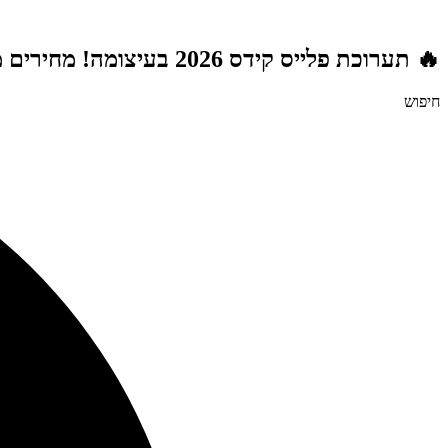
דלג
לתוכן
🔥 תערוכת פלייס קידס 2026 בעיצומה! מחירים מטורפים לשנת הלימודים תשפ"ז | משלוח חינם מעל 999 ₪ | מתנות מטורפות בכל רכישה! 🚚🎁
חיפוש