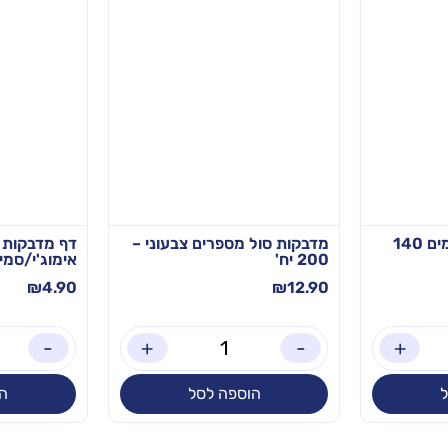
לכה אקרילית בסיס מים 140
מדבקות סול מספרים צבעוני –
דף מדבקות 
200 יח'
אימוג'י/סמיי
₪
4.90
₪
12.90
-
+
-
+
הוספה לסל
ה