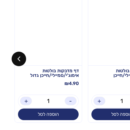
בולטות
דף מדבקות בולטות
לי/חייכן
אימוג'י/סמיילי/חייכן גדול
אימ
.90
₪
4.90
+
-
+
וספה לסל
הוספה לסל