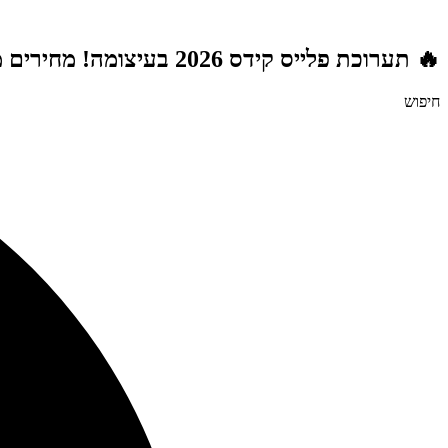
דלג
לתוכן
🔥 תערוכת פלייס קידס 2026 בעיצומה! מחירים מטורפים לשנת הלימודים תשפ"ז | משלוח חינם מעל 999 ₪ | מתנות מטורפות בכל רכישה! 🚚🎁
חיפוש