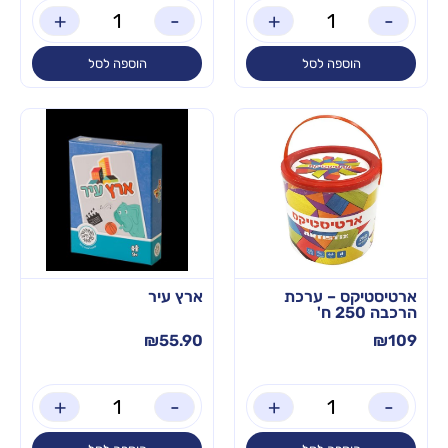
+
-
+
-
הוספה לסל
הוספה לסל
ארטיסטיקס – ערכת
ארץ עיר
הרכבה 250 ח'
₪
55.90
₪
109
+
-
+
-