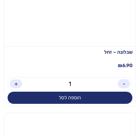
שבלונה – זחל
₪
6.90
+
-
הוספה לסל