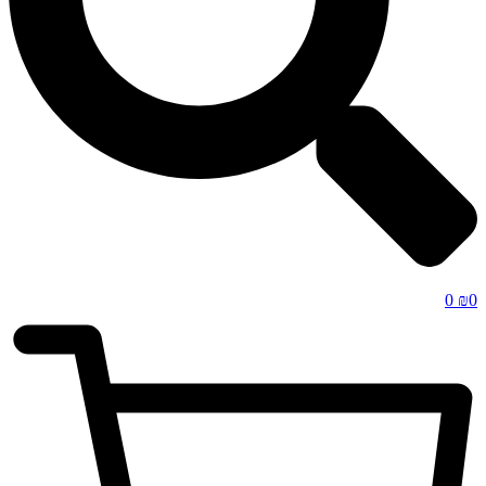
0
₪
0