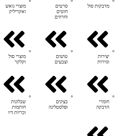
מדבקות סול
סרטים
מוצרי גואש
חוטים
ואקריליק
וחרוזים
יצירות
טושים
מוצרי סול
וגזירות
וצבעים
וקלקר
חומרי
בצקים
שבלונות
הדבקה
ופלסטלינה
חותמות
וכריות דיו