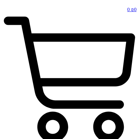
0
₪
0